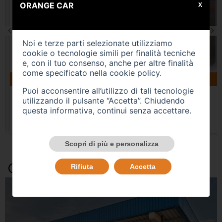
ORANGE CAR
X
Noi e terze parti selezionate utilizziamo
cookie o tecnologie simili per finalità tecniche
e, con il tuo consenso, anche per altre finalità
come specificato nella
cookie policy
.
160183 km
gasolio
04/2019
VOLKSWAGEN Tiguan 2ª serie
Puoi acconsentire all’utilizzo di tali tecnologie
utilizzando il pulsante “Accetta”. Chiudendo
USATO
questa informativa, continui senza accettare.
Prezzo 15.500,00 €
Scopri di più e personalizza
Occasioni e Notizie
Rifiuta
Accetta