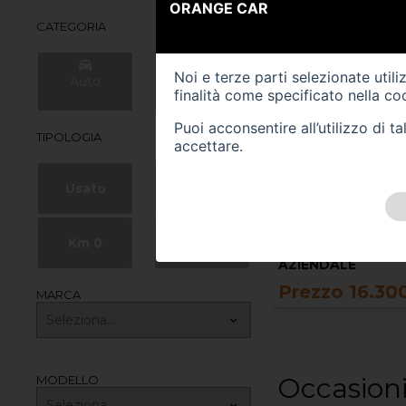
ORANGE CAR
CATEGORIA
Noi e terze parti selezionate util
Auto
Veicoli
finalità come specificato nella
coo
Commerciali
Puoi acconsentire all’utilizzo di 
TIPOLOGIA
accettare.
Usato
Nuovo
160183 km
55239 km
gasolio
10/2021
VOLKSWAGEN Tig
EUGEOT 2008 2ª serie
Km 0
Aziendale
USATO
ZIENDALE
Prezzo 15.50
Prezzo 16.300,00 €
MARCA
Occasioni
MODELLO