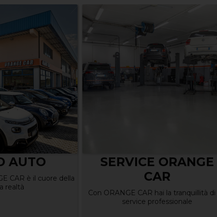
Hyundai Tucson ful
hybrid, quasi 18 km
in città: quanto
consuma la SUV
E ORANGE
nell'uso quotidian
AR
Scade il 09-10-2026
 la tranquillità di un
rofessionale