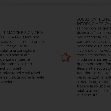
SOLUZIONI PENS
INTORNO A TE-Ora
sa che ogni esigenz
LTIMARCHE SIGNIFICA
diversa: c'è chi cerc
Ù LIBERTÀ-Essere una
per la famiglia, chi 
ncessionaria multimarche
contenere i costi, ch
 a Orange Car la
necessita di un me
sibilità di consigliare
lavorare e chi la vuo
uto più adatta alle
cambiare spesso in 
igenze del cliente
moda del momento
nfrontando in libertà
questo propone fo
rchi, modelli,
flessibili tra acquisto
torizzazioni e soluzioni
tradizionale, finan
verse, valutandone la reale
personalizzati e nol
nvenienza.
aiutando ogni client
trovare la soluzione
adatta al proprio m
vivere l'auto.