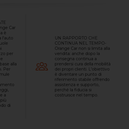
ATE
nge Car
a è
a l'auto
UN RAPPORTO CHE
vuole
CONTINUA NEL TEMPO-
i
Orange Car non si limita alla
zzo per
vendita: anche dopo la
le
consegna continua a
base alla
prendersi cura della mobilità
. Per
dei propri clienti. L'obiettivo
rmule
è diventare un punto di
riferimento stabile offrendo
ziamento
assistenza e supporto,
eggi,
perché la fiducia si
e a
costruisce nel tempo.
 più
odo di