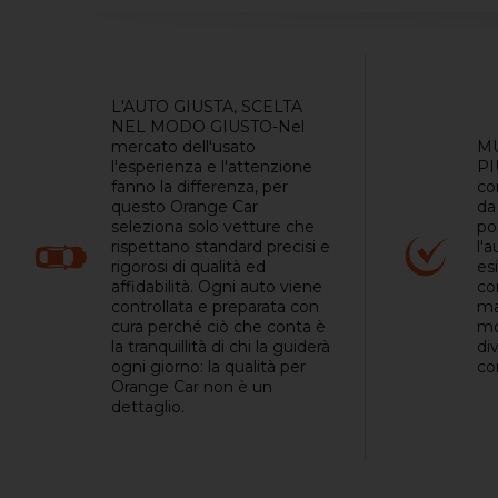
L'AUTO GIUSTA, SCELTA
NEL MODO GIUSTO-Nel
mercato dell'usato
MU
l'esperienza e l'attenzione
PI
fanno la differenza, per
co
questo Orange Car
da
seleziona solo vetture che
pos
rispettano standard precisi e
l'a
rigorosi di qualità ed
es
affidabilità. Ogni auto viene
co
controllata e preparata con
ma
cura perché ciò che conta è
mo
la tranquillità di chi la guiderà
di
ogni giorno: la qualità per
co
Orange Car non è un
dettaglio.