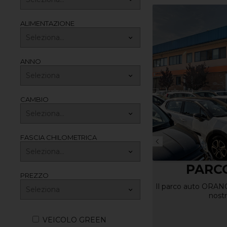
ALIMENTAZIONE
ANNO
CAMBIO
FASCIA CHILOMETRICA
PARCO AUTO
SERVIC
PREZZO
C
l parco auto ORANGE CAR è il cuore della
nostra realtà
Con ORANGE CAR hai
service p
VEICOLO GREEN