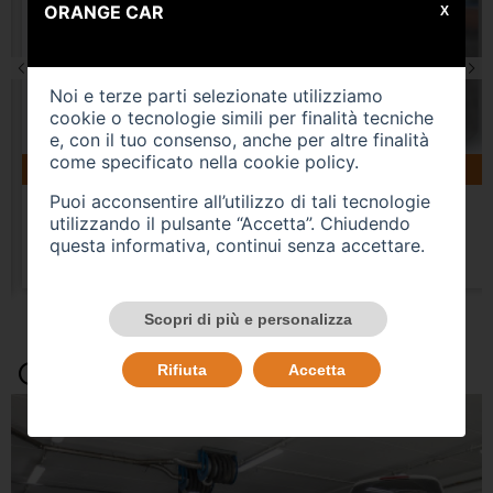
ORANGE CAR
X
Noi e terze parti selezionate utilizziamo
cookie o tecnologie simili per finalità tecniche
e, con il tuo consenso, anche per altre finalità
come specificato nella
cookie policy
.
160183 km
gasolio
04/2019
VOLKSWAGEN Tiguan 2ª serie
Puoi acconsentire all’utilizzo di tali tecnologie
utilizzando il pulsante “Accetta”. Chiudendo
USATO
questa informativa, continui senza accettare.
Prezzo 15.500,00 €
Scopri di più e personalizza
Occasioni e Notizie
Rifiuta
Accetta