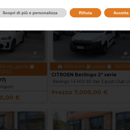
Scopri di più e personalizza
Rifiuta
Accetta
ibrida_gasolio
145604 km
gasolio
09/201
/2022
CITROEN Berlingo 2ª serie
97)
Berlingo 1.6 HDi 90 Van 3 posti Club L1
Msport
Prezzo 7.000,00 €
0,00 €