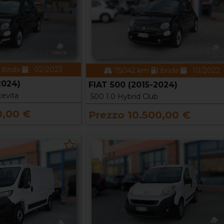
ibrida
02/2023
75042 km
ibrida
10/2022
2024)
FIAT 500 (2015-2024)
cevita
500 1.0 Hybrid Club
0,00 €
Prezzo 10.500,00 €