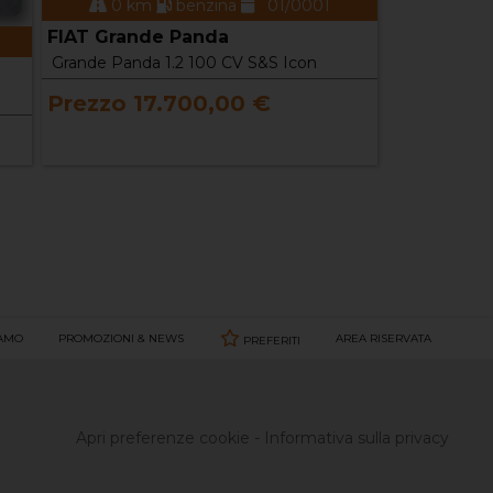
0 km
benzina
01/0001
FIAT Grande Panda
Grande Panda 1.2 100 CV S&S Icon
Prezzo 17.700,00 €
IAMO
PROMOZIONI & NEWS
AREA RISERVATA
PREFERITI
Apri preferenze cookie
-
Informativa sulla privacy