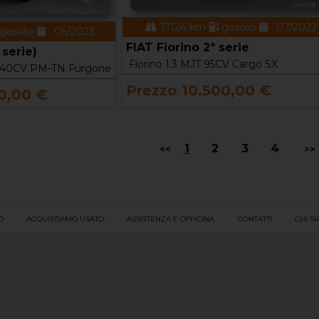
71124 km
gasolio
07/2022
gasolio
06/2023
FIAT Fiorino 2ª serie
serie)
Fiorino 1.3 MJT 95CV Cargo SX
 140CV PM-TN Furgone
Prezzo 10.500,00 €
0,00 €
1
2
3
4
<<
>>
O
ACQUISTIAMO USATO
ASSISTENZA E OFFICINA
CONTATTI
CHI S