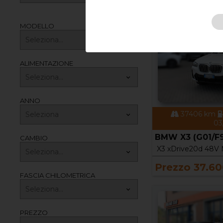
MODELLO
ALIMENTAZIONE
ANNO
37406 km
03
BMW X3 (G01/F
CAMBIO
X3 xDrive20d 48V 
Prezzo 37.60
FASCIA CHILOMETRICA
PREZZO