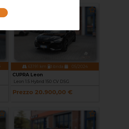
6
63191 km
ibrida
05/2024
CUPRA Leon
Leon 1.5 Hybrid 150 CV DSG
Prezzo 20.900,00 €