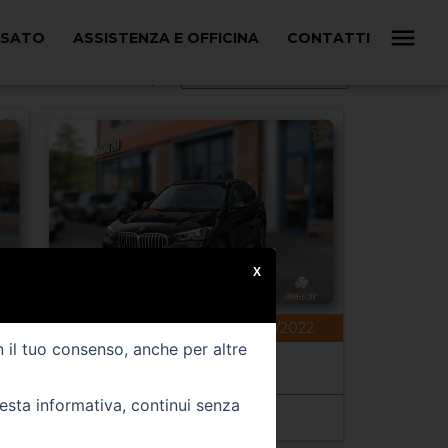
USATO
ASSISTENZA E OFFICINA
CONTATTI
Ordina per:
X
74248 km
gasolio
06/2022
n il tuo consenso, anche per altre
BMW X1 (F48)
X1 xDrive18d xLine Plus
uesta informativa, continui senza
Prezzo 28.000,00 €