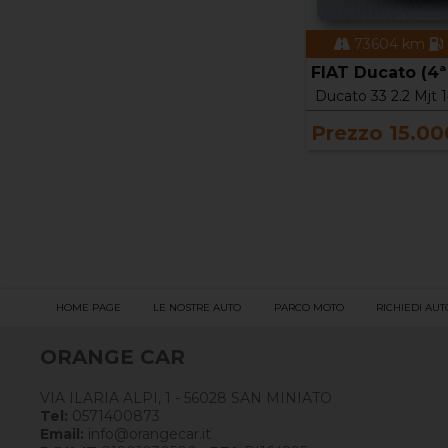
73604 km
FIAT Ducato (4ª 
Ducato 33 2.2 Mjt
Prezzo 15.00
HOME PAGE
LE NOSTRE AUTO
PARCO MOTO
RICHIEDI AUT
ORANGE CAR
VIA ILARIA ALPI, 1 - 56028 SAN MINIATO
Tel:
0571400873
Email:
info@orangecar.it