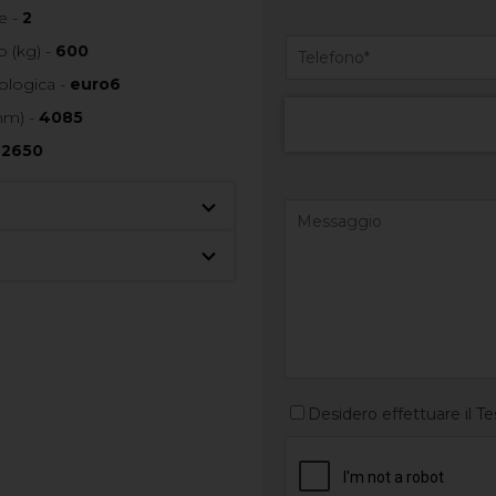
e -
2
 (kg) -
600
ologica -
euro6
mm) -
4085
-
2650
Desidero effettuare il Te