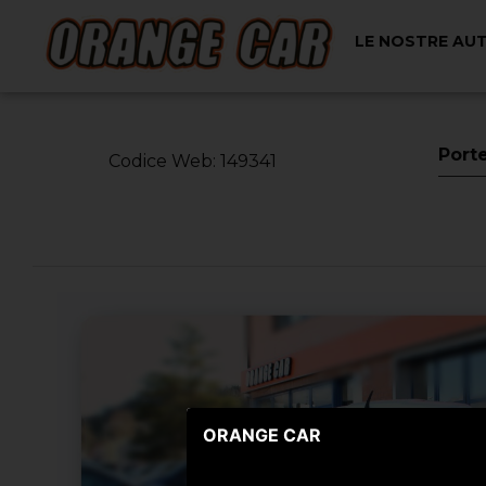
LE NOSTRE AU
< Torna Indietro
Port
Codice Web: 149341
ORANGE CAR