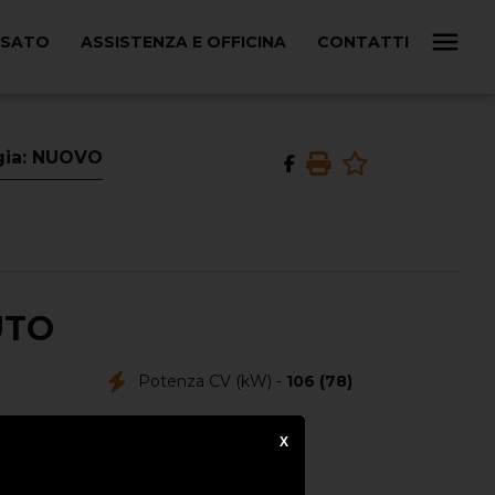
USATO
ASSISTENZA E OFFICINA
CONTATTI
ogia: NUOVO
UTO
Potenza CV (kW) -
106 (78)
Colore Esterno -
X
01
Colore Interno -