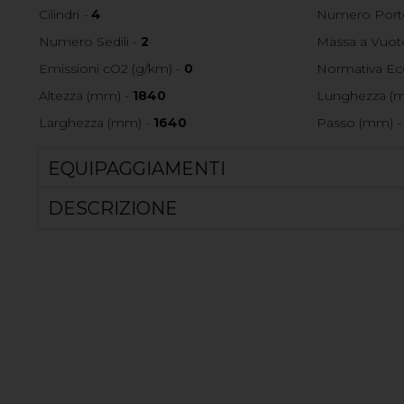
Cilindri -
4
Numero Port
Numero Sedili -
2
Massa a Vuoto
Emissioni cO2 (g/km) -
0
Normativa Ec
Altezza (mm) -
1840
Lunghezza (
Larghezza (mm) -
1640
Passo (mm) 
EQUIPAGGIAMENTI
DESCRIZIONE