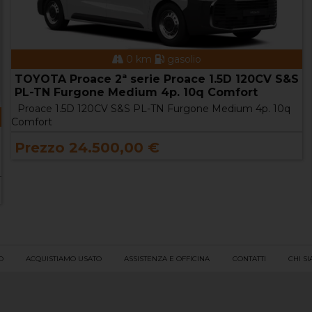
0 km
benzina
GIOTTI VICTORIA Gladiator Gladiator Evo 1.2
Cassonato Ribaltabile Trilaterale
Gladiator Evo 1.2 Cassonato Ribaltabile Trilaterale
Prezzo 20.900,00 €
O
ACQUISTIAMO USATO
ASSISTENZA E OFFICINA
CONTATTI
CHI S