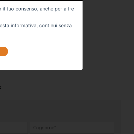
Km -
0
n il tuo consenso, anche per altre
uesta informativa, continui senza
 DIRETTAMENTE
stra sede:
t