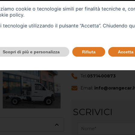
Cilindrata (cc) -
1498
izziamo cookie o tecnologie simili per finalità tecniche e, co
kie policy
.
Cambio -
manuale
(5)
tali tecnologie utilizzando il pulsante “Accetta”. Chiudendo q
CONTATTACI
Scopri di più e personalizza
Rifiuta
Accetta
Scopri questo veicolo nella no
Tel.
0571400873
Email:
info@orangecar.i
SCRIVICI