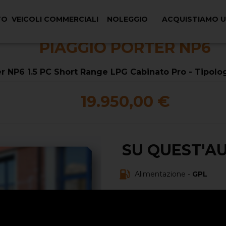
TO
VEICOLI COMMERCIALI
NOLEGGIO
ACQUISTIAMO 
PIAGGIO PORTER NP6
er NP6 1.5 PC Short Range LPG Cabinato Pro - Tipol
19.950,00 €
SU QUEST'A
Alimentazione -
GPL
Carrozzeria -
Immatricolazione -
01/00