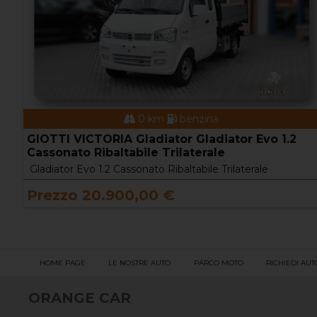
0 km
gasolio
TOYOTA Proace 2ª serie Proace 1.5D 120CV S&S
PL-TN Furgone Medium 4p. 10q Comfort
Proace 1.5D 120CV S&S PL-TN Furgone Medium 4p. 10q
Comfort
Prezzo 24.500,00 €
HOME PAGE
LE NOSTRE AUTO
PARCO MOTO
RICHIEDI AUT
ORANGE CAR