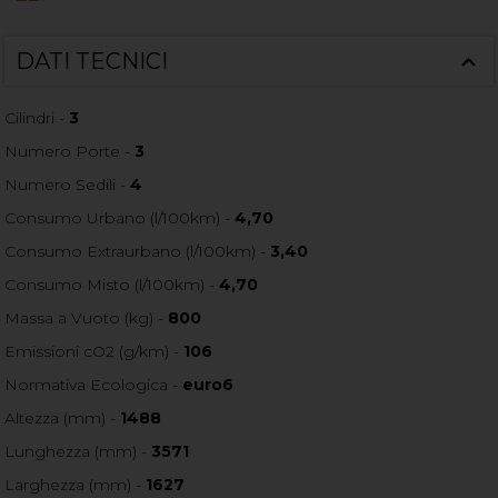
DATI TECNICI
Cilindri -
3
Numero Porte -
3
Numero Sedili -
4
Consumo Urbano (l/100km) -
4,70
Consumo Extraurbano (l/100km) -
3,40
Consumo Misto (l/100km) -
4,70
Massa a Vuoto (kg) -
800
Emissioni cO2 (g/km) -
106
Normativa Ecologica -
euro6
Altezza (mm) -
1488
Lunghezza (mm) -
3571
Larghezza (mm) -
1627