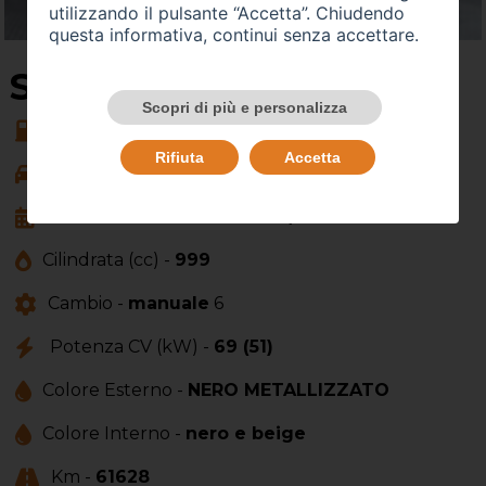
utilizzando il pulsante “Accetta”. Chiudendo
questa informativa, continui senza accettare.
SU QUEST'AUTO
Scopri di più e personalizza
Alimentazione -
ibrida
Rifiuta
Accetta
Carrozzeria -
altro
Anno Immatricolazione -
02/2023
Cilindrata (cc) -
999
Cambio -
manuale
6
Potenza CV (kW) -
69 (51)
Colore Esterno -
NERO METALLIZZATO
Colore Interno -
nero e beige
Km -
61628