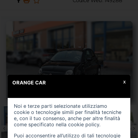
Codice Web: 149288
ORANGE CAR
X
Noi e terze parti selezionate utilizziamo
cookie o tecnologie simili per finalità tecniche
e, con il tuo consenso, anche per altre finalità
come specificato nella
cookie policy
.
Puoi acconsentire all’utilizzo di tali tecnologie